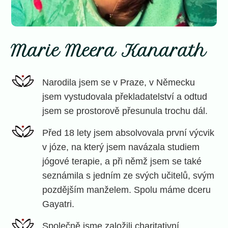
Marie Meera Kanarath
Narodila jsem se v Praze, v Německu
jsem vystudovala překladatelství a odtud
jsem se prostorově přesunula trochu dál.
Před 18 lety jsem absolvovala první výcvik
v józe, na který jsem navázala studiem
jógové terapie, a při němž jsem se také
seznámila s jedním ze svých učitelů, svým
pozdějším manželem. Spolu máme dceru
Gayatri.
Společně jsme založili charitativní