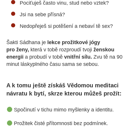
Pociťuješ často vinu, stud nebo vztek?
Jsi na sebe přísná?
Nedopřeješ si potěšení a nebaví tě sex?
Šakti Sádhana je
lekce prožitkové jógy
pro ženy,
která v tobě rozproudí tvoji
ženskou
energii
a probudí v tobě
vnitřní sílu.
Zvu tě na 90
minut láskyplného času sama se sebou.
A k tomu ještě získáš Vědomou meditaci
návratu k bytí, skrze kterou můžeš prožít:
Spočinutí v tichu mimo myšlenky a identitu.
Prožitek čisté přítomnosti bez podmínek.