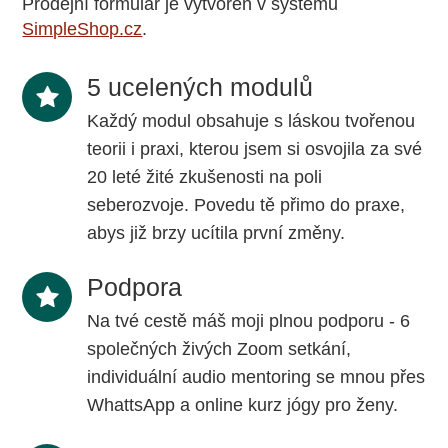
Prodejní formulář je vytvořen v systému
SimpleShop.cz
.
5 ucelených modulů
Každý modul obsahuje s láskou tvořenou
teorii i praxi, kterou jsem si osvojila za své
20 leté žité zkušenosti na poli
seberozvoje. Povedu tě přimo do praxe,
abys již brzy ucítila první změny.
Podpora
Na tvé cestě máš moji plnou podporu - 6
společných živých Zoom setkání,
individuální audio mentoring se mnou přes
WhattsApp a online kurz jógy pro ženy.