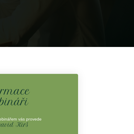
ormace
bináři
binářem vás provede
avid Kirš