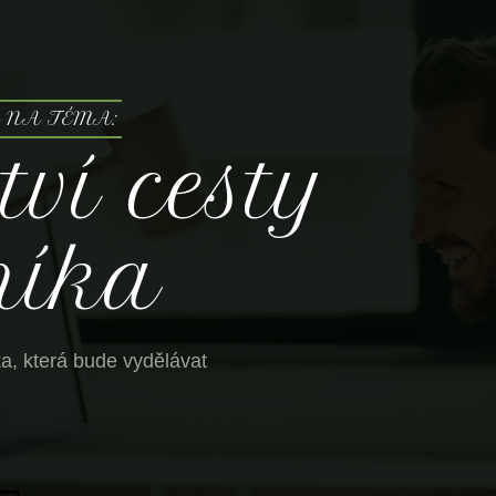
 NA TÉMA:
ví cesty
níka
ka, která bude vydělávat