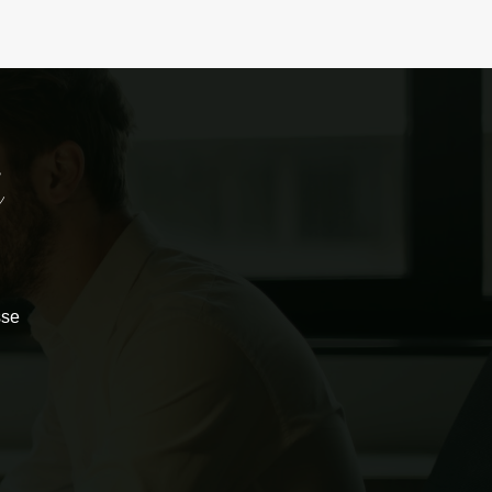
é
sse