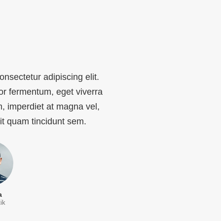
nsectetur adipiscing elit.
or fermentum, eget viverra
m, imperdiet at magna vel,
it quam tincidunt sem.
a
ik