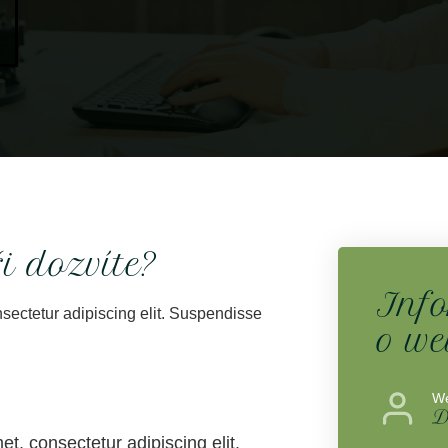
i dozvíte?
Inf
sectetur adipiscing elit. Suspendisse
o we
We
D
t, consectetur adipiscing elit.