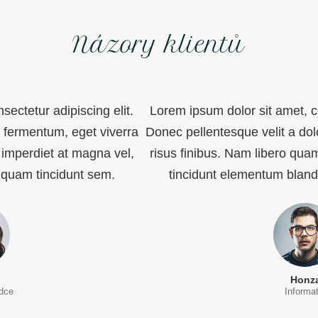
Názory klientů
sectetur adipiscing elit.
Lorem ipsum dolor sit amet, co
r fermentum, eget viverra
Donec pellentesque velit a dol
 imperdiet at magna vel,
risus finibus. Nam libero qua
 quam tincidunt sem.
tincidunt elementum bland
Honz
adce
Informat