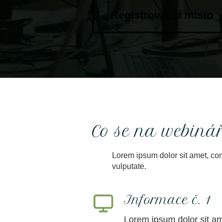
Registrovat si místo
Co se na webinář
Lorem ipsum dolor sit amet, con
vulputate.
Informace č. 1
Lorem ipsum dolor sit ame