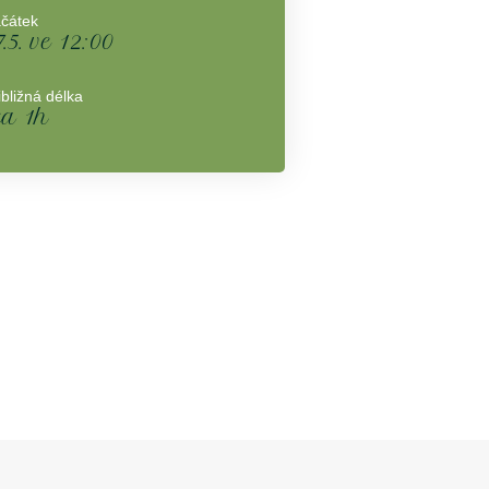
čátek
7.5. ve 12:00
ibližná délka
ca 1h