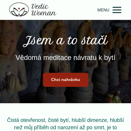
MENU
Jsem a to stačí
Vědomá meditace návratu k bytí
Chci nahrávku
Čistá otevřenost, čisté bytí, hlubší dimenze, hlubší
než můj příběh od narození až po smrt, je to