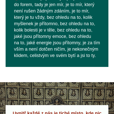
do forem, tady je jen mír, je to mír, který
není rušen žádným zdáním, je to mír,
který je tu vždy, bez ohledu na to, kolik
myšlenek je přítomno, bez ohledu na to,
kolik bolesti je v těle, bez ohledu na to,
jaké jsou přítomny emoce, bez ohledu
na to, jaké energie jsou přítomny, je za tím
vším a není dotčen ničím, je nekonečným
klidem, celistvým ve svém bytí a jsi to ty.
Uvnitř každé z nás je tiché místo, kde nic