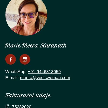
Marie Meera Karanath
WhatsApp:
+91-9446813059
E-mail:
meera@vedicwoman.com
Fakturační údaje
IČ: 75282020