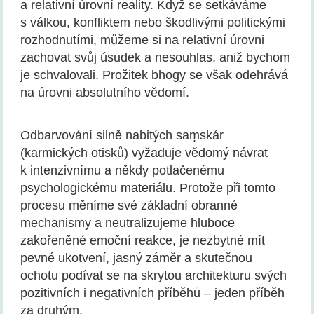
a relativní úrovní reality. Když se setkáváme
s válkou, konfliktem nebo škodlivými politickými
rozhodnutími, můžeme si na relativní úrovni
zachovat svůj úsudek a nesouhlas, aniž bychom
je schvalovali. Prožitek bhogy se však odehrává
na úrovni absolutního vědomí.
Odbarvování silně nabitých saṃskár
(karmických otisků) vyžaduje vědomý návrat
k intenzivnímu a někdy potlačenému
psychologickému materiálu. Protože při tomto
procesu měníme své základní obranné
mechanismy a neutralizujeme hluboce
zakořeněné emoční reakce, je nezbytné mít
pevné ukotvení, jasný záměr a skutečnou
ochotu podívat se na skrytou architekturu svých
pozitivních i negativních příběhů – jeden příběh
za druhým.