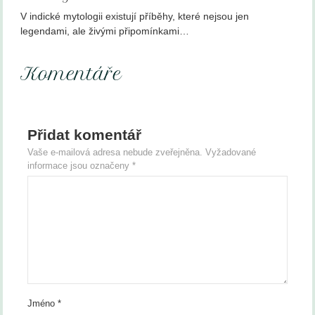
V indické mytologii existují příběhy, které nejsou jen
legendami, ale živými připomínkami…
Komentáře
Přidat komentář
Vaše e-mailová adresa nebude zveřejněna.
Vyžadované
informace jsou označeny
*
Jméno
*