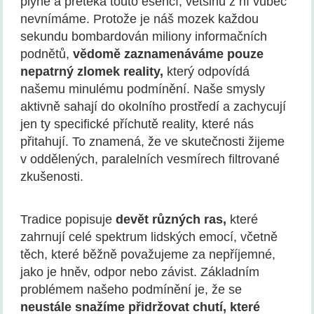
plyne a přetéká touto esencí, většinu z ní vůbec
nevnímáme. Protože je náš mozek každou
sekundu bombardován miliony informačních
podnětů,
vědomě zaznamenáváme pouze
nepatrný zlomek reality,
který odpovídá
našemu minulému podmínění. Naše smysly
aktivně sahají do okolního prostředí a zachycují
jen ty specifické příchutě reality, které nás
přitahují. To znamená, že ve skutečnosti žijeme
v oddělených, paralelních vesmírech filtrované
zkušenosti.
Tradice popisuje
devět různých ras,
které
zahrnují celé spektrum lidských emocí, včetně
těch, které běžně považujeme za nepříjemné,
jako je hněv, odpor nebo závist. Základním
problémem našeho podmínění je, že se
neustále snažíme přidržovat chutí, které