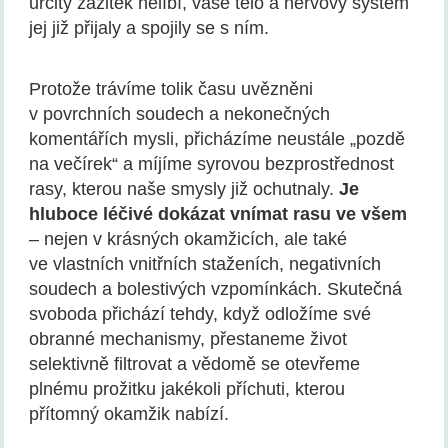
určitý zážitek nelíbí, vaše tělo a nervový systém
jej již přijaly a spojily se s ním.
Protože trávíme tolik času uvězněni
v povrchních soudech a nekonečných
komentářích mysli, přicházíme neustále „pozdě
na večírek“ a míjíme syrovou bezprostřednost
rasy, kterou naše smysly již ochutnaly.
Je
hluboce léčivé dokázat vnímat rasu ve všem
– nejen v krásných okamžicích, ale také
ve vlastních vnitřních staženích, negativních
soudech a bolestivých vzpomínkách. Skutečná
svoboda přichází tehdy, když odložíme své
obranné mechanismy, přestaneme život
selektivně filtrovat a vědomě se otevřeme
plnému prožitku jakékoli příchuti, kterou
přítomný okamžik nabízí.