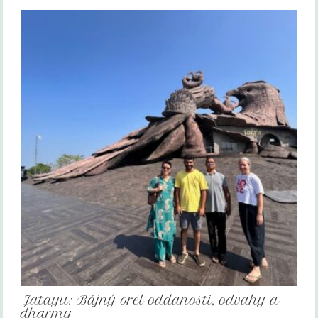
Jatayu: Bájný orel oddanosti, odvahy a
dharmy