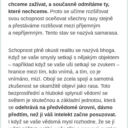
chceme zažívat, a současně odmítáme ty,
které nechceme.
Proto se učíme rozšiřovat
svou schopnost oceňovat všechny rasy stejně
a přestáváme rozlišovat mezi příjemným
a nepříjemným. Tento stav se nazývá samarasa.
Schopnost plně okusit realitu se nazývá bhoga.
Když se vaše smysly setkají s nějakým objektem
– například když se vaše uši setkají se zvukem –
hranice mezi tím, kdo vnímá, a tím, co je
vnímáno, mizí. Obojí se zcela spojí a samotná
zkušenost se okamžitě objeví jako rasa. Toto
bezprostřední a hluboké splynutí vědomí se
světem je skutečnou a základní jednotou, která
se
odehrává na předvědomé úrovni, dávno
předtím, než ji váš intelekt začne posuzovat.
I když se vaše vědomá mysl rozhodne, že se jí