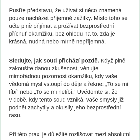
Pusťte představu, že užívat si něco znamená
pouze nacházet příjemné zážitky. Místo toho se
učte plně přijímat a prožívat bezprostřední
příchuť okamžiku, bez ohledu na to, zda je
krásná, nudná nebo mírně nepříjemná.
Sledujte, jak soud přichází pozdě.
Když plně
zakoušíte danou zkušenost, věnujte
mimořádnou pozornost okamžiku, kdy vaše
vědomá mysl vstoupí do děje a řekne: „To se mi
líbí“ nebo „To se mi nelíbí.“ Uvědomte si, že
v době, kdy tento soud vzniká, vaše smysly již
podnět zachytily a okusily jeho bezprostřední
rasu.
Při této praxi je důležité rozlišovat mezi absolutní