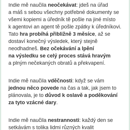
Indie mě naučila
neo
čekávat
: jdeš na úřad
a máš s sebou všechny potřebné dokumenty se
všemi kopiemi a úředník tě pošle na jiné místo
k agentovi an agent tě pošle zpátky k úředníkovi.
Tato
hra probíhá př
ibli
žně 3 měsíce
, až se
dostaví konečný výsledek, který stejně
neodhadneš.
Bez očekávání a lpění
na výsledku se celý
proces st
ává hravým
a plným nečekaných obratů a překvapení.
Indie mě naučila
vd
ěčnosti
: když se vám
jednou něco povede
na čas a tak, jak jsem to
plánovala, je to
důvod k oslavě a poděkování
za tyto vzácné
dary
.
Indie mě naučila
nestrannosti
: každý den se
setkávám s tolika lidmi různých kvalit