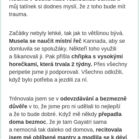
můj tatínek si dodnes myslí, že z toho bude mít
trauma.
Začátky nebyly lehké, tak jak to většinou bývá.
Musela se naučit místní řeč
Kannada, aby se
domluvila se spolužáky. Někteří toho využili
a šikanovali ji. Pak přišla
chřipka s vysokými
horečkami, která trvala 2 týdny.
Přes všechny
peripetie jsme ji podporovali. Všechno odložili,
když bylo potřeba a jezdili za ní.
Trénovala jsem se v
odevzdávání a bezmezně
důvěře
v to, že jsme pro ni udělali to nejlepší
a že to bude dobré. Když mě někdy
přepadla
doma bezmoc
, že je tam Gayatri sama
a nemocná tak daleko od domova,
recitovala
jsem m
é
oblíben
é
mantry a modlila se k d
é
ví
.