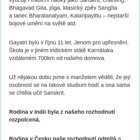
vyučují i tradiční nauky jako Sanskrit, chanting,
Bhagavad Gita, jóga, klasický zpěv Sangíta
a tanec Bharatanatyam, Kalaripayittu – nejstarší
bojové umění na světě atd.
Gayatri bylo v říjnu 11 let. Jenom pro upřesnění.
Škola je v jiném indickém státě Karnátaka
vzdáleném 700km od našeho domova.
Už nějakou dobu jsme s manželem věděli, že její
osobnost se na takové studium hodí a ona sama
se chtěla učit Sanskrit.
Rodina v Indii byla z našeho rozhodnutí
rozpolcená.
Rodina v Česku naše rozhodnutí odmítá
a