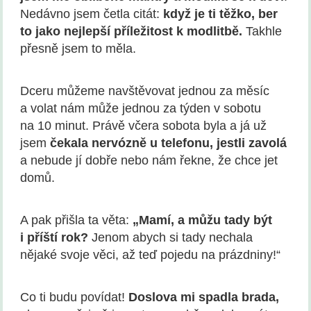
Nedávno jsem četla citát:
když je ti těžko, ber
to jako nejlepší příležitost k modlitbě.
Takhle
přesně jsem to měla.
Dceru můžeme navštěvovat jednou za měsíc
a volat nám může jednou za týden v sobotu
na 10 minut. Právě včera sobota byla a já už
jsem
čekala nerv
ó
zně u telefonu, jestli zavolá
a nebude jí dobře nebo nám řekne, že chce jet
domů.
A pak přišla ta věta:
„Mamí
, a m
ůžu tady být
i příští
rok?
Jenom abych si tady nechala
nějaké svoje věci, až teď pojedu na prázdniny!“
Co ti budu povídat!
Doslova mi spadla brada,