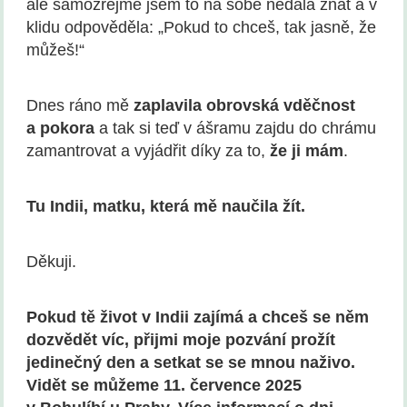
ale samozřejmě jsem to na sobě nedala znát a v
klidu odpověděla: „Pokud to chceš, tak jasně, že
můžeš!“
Dnes ráno mě
zaplavila obrovská
vd
ěčnost
a pokora
a tak si teď v ášramu zajdu do chrámu
zamantrovat a vyjádřit díky za to,
že ji mám
.
Tu Indii, matku, která mě naučila žít.
Děkuji.
Pokud tě život v Indii zajímá a chceš se něm
dozvědět víc, přijmi moje pozvání prožít
jedinečný den a setkat se se mnou naživo.
Vidět se můžeme 11. července 2025