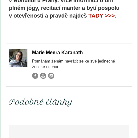
v Bohulíbí u Prahy. Více informací o dni
plném jógy, recitací manter a bytí pospolu
v otevřenosti a pravdě najdeš
TADY >>>.
Marie Meera Karanath
Pomáhám ženám navrátit se ke své jedinečné
ženské esenci.
Podobné články