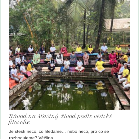
Návod na šťastný živod podle védské
filosofie
Je štěstí něco, co hledáme… nebo něco, pro co se
rozhodujeme? Většina…