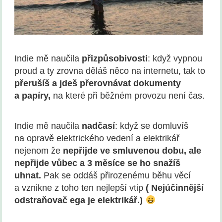
Indie mě naučila
přizpůsobivosti
: když vypnou
proud a ty zrovna děláš něco na internetu, tak to
přerušíš a jdeš přerovnávat dokumenty
a papí
ry,
na které při běžném provozu není čas.
Indie mě naučila
nadčasí
: když se domluvíš
na opravě elektrického vedení a elektrikář
nejenom že
nepřijde ve smluvenou dobu, ale
nepř
ijde v
ůbec a 3 měsíce se ho snažíš
uhnat.
Pak se oddáš přirozenému běhu věcí
a vznikne z toho ten nejlepší vtip
( Nejúčinnější
odstraňovač ega je elektrikář.)