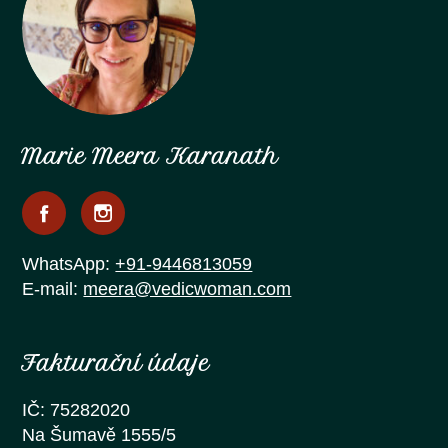
Marie Meera Karanath
WhatsApp:
+91-9446813059
E-mail:
meera@vedicwoman.com
Fakturační údaje
IČ: 75282020
Na Šumavě 1555/5